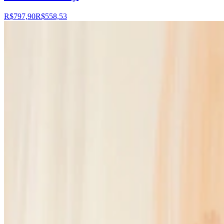
R$797,90
R$558,53