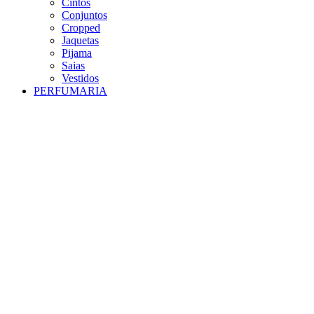
Cintos
Conjuntos
Cropped
Jaquetas
Pijama
Saias
Vestidos
PERFUMARIA